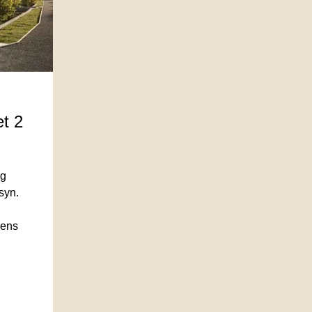
et 2
g 
yn.

ens 