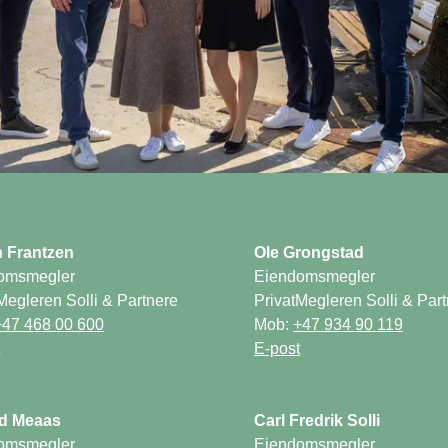
omsmegler

Eiendomsmegler

Megleren Solli & Partnere

PrivatMegleren Solli & Part
Mob: 
omsmegler

Eiendomsmegler
