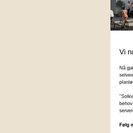
Vi n
Nå gjø
selvei
planlø
"Solkv
behov 
server
Følg m