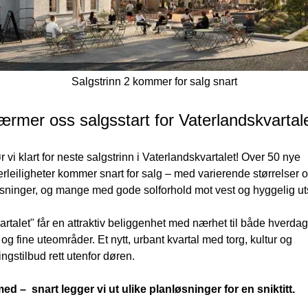
Salgstrinn 2 kommer for salg snart
ærmer oss salgsstart for Vaterlandskvartal
r vi klart for neste salgstrinn i Vaterlandskvartalet! Over 50 nye 
erleiligheter kommer snart for salg – med varierende størrelser o
sninger, og mange med gode solforhold mot vest og hyggelig uts
artalet" får en attraktiv beliggenhet med nærhet til både hverdag
og fine uteområder. Et nytt, urbant kvartal med torg, kultur og 
ingstilbud rett utenfor døren.
ed –  snart legger vi ut ulike planløsninger for en sniktitt. 