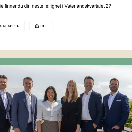
e finner du din neste leilighet i Vaterlandskvartalet 2? 
EN POSTEN HAR
4 KLAPPER
DEL
sten ble publisert for