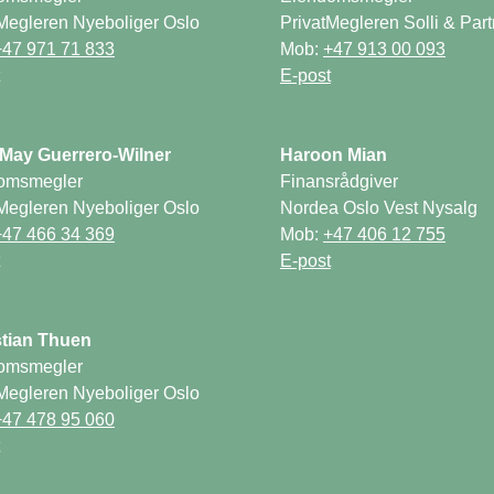
Megleren Nyeboliger Oslo

PrivatMegleren Solli & Part
Mob: 
omsmegler

Finansrådgiver

Megleren Nyeboliger Oslo

Nordea Oslo Vest Nysalg

Mob: 
omsmegler

Megleren Nyeboliger Oslo
