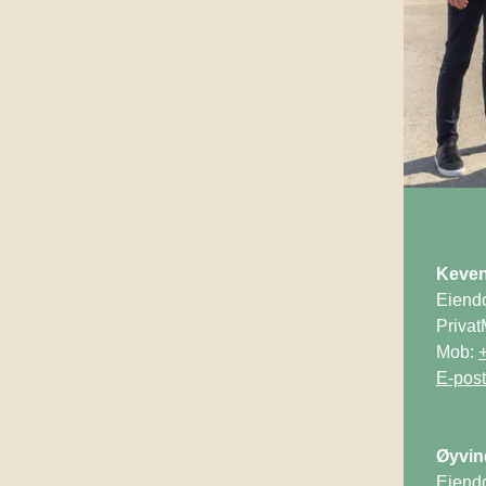
Eiend
Privat
Mob: 
Eiend