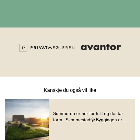
Kanskje du også vil like
Dette er en lenke til et innlegg.
Sommeren er her for fullt og det tar
form i Slemmestad🤩 Byggingen er
Utdrag fra innlegg: Sommeren er her for
godt i gang! Ta deg en tur i området
Denne posten ble publisert for
og opplev hvor flott beliggenheten er
ved va